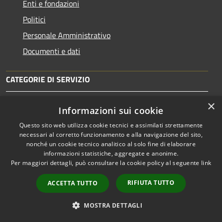
Enti e fondazioni
Politici
Personale Amministrativo
Documenti e dati
CATEGORIE DI SERVIZIO
Anagrafe e stato civile
×
Informazioni sui cookie
Cultura e tempo libero
Questo sito web utilizza cookie tecnici e assimilati strettamente
Vita lavorativa
necessari al corretto funzionamento e alla navigazione del sito,
nonché un cookie tecnico analitico al solo fine di elaborare
Imprese e Commercio
informazioni statistiche, aggregate e anonime.
Catasto e urbanistica
Per maggiori dettagli, può consultare la cookie policy al seguente
link
Mobilità e trasporti
RIFIUTA TUTTO
ACCETTA TUTTO
MOSTRA DETTAGLI