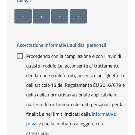
Allegati
Allegato 1
Allegato 2
Allegato 3
Allegato 4
+ Carica allegato 1
+ Carica allegato 2
+ Carica allegato 3
+ Carica allegato 4
+
+
+
+
Accettazione informativa sui dati personali
Procedendo con la compilazione e con l'invio di
questo modulo Lei acconsente al trattamento
dei dati personali forniti, ai sensi e per gli effetti
dell'articolo 13 del Regolamento EU 2016/679 e
della della normativa nazionale applicabile in
materia di trattamento dei dati personali, per la
finalità e nei limiti indicati dalla
informativa
privacy
che la invitiamo a leggere con
attenzione.