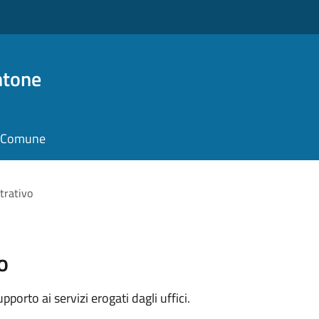
ntone
il Comune
trativo
o
orto ai servizi erogati dagli uffici.