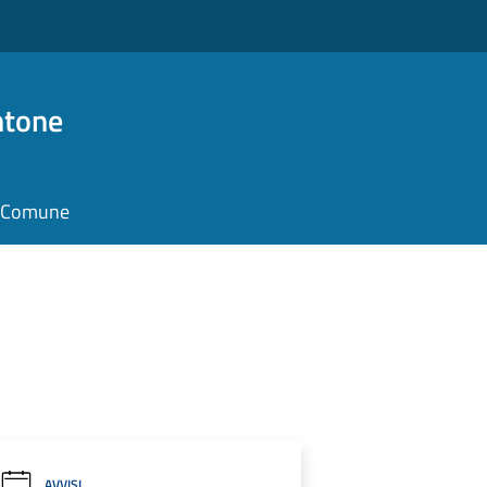
ntone
il Comune
AVVISI