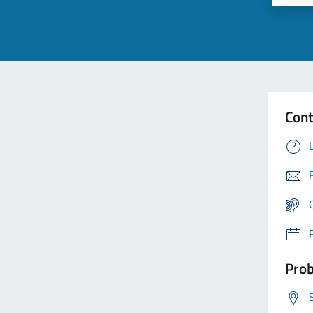
Cont
Prob