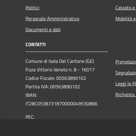
Politici
Catasto e
Personale Amministrativo
Mobilità e
Documenti e dati
CONTATTI
Comune di Isola Del Cantone (GE)
Prenotaz
P.zza Vittorio Veneto n. 8 - 16017
Segnalazi
Codice Fiscale: 00563890102
Leggi le 
Partita IVA: 00563890102
Richiesta
IBAN:
IT28C0538731870000049530866
PEC:
protocollo@pec.comune.isoladelcantone.ge.it
Centralino Unico: +39 010 9636116