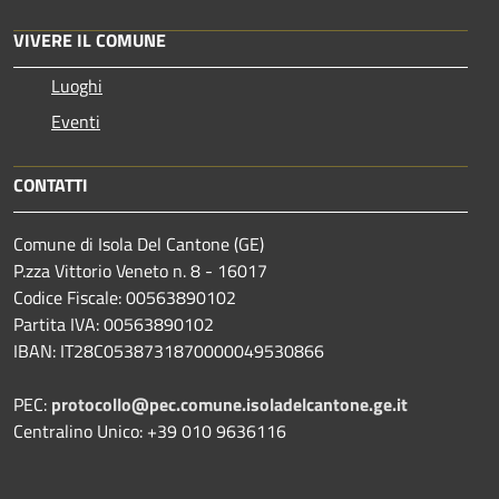
VIVERE IL COMUNE
Luoghi
Eventi
CONTATTI
Comune di Isola Del Cantone (GE)
P.zza Vittorio Veneto n. 8 - 16017
Codice Fiscale: 00563890102
Partita IVA: 00563890102
IBAN: IT28C0538731870000049530866
PEC:
protocollo@pec.comune.isoladelcantone.ge.it
Centralino Unico: +39 010 9636116