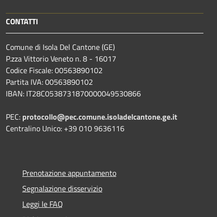
CONTATTI
Comune di Isola Del Cantone (GE)
P.zza Vittorio Veneto n. 8 - 16017
Codice Fiscale: 00563890102
Partita IVA: 00563890102
IBAN: IT28C0538731870000049530866
PEC:
protocollo@pec.comune.isoladelcantone.ge.it
Centralino Unico: +39 010 9636116
Prenotazione appuntamento
Segnalazione disservizio
Leggi le FAQ