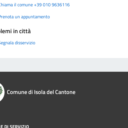
Chiama il comune +39 010 9636116
Prenota un appuntamento
lemi in città
Segnala disservizio
Comune di Isola del Cantone
E DI SERVIZIO