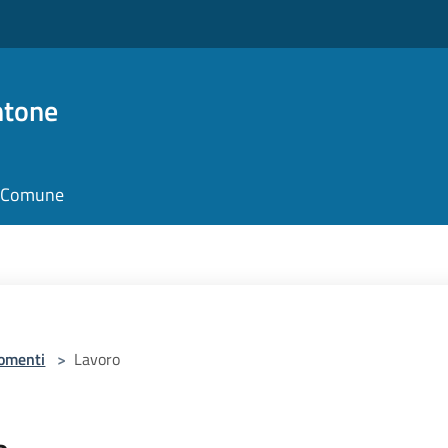
ntone
il Comune
omenti
>
Lavoro