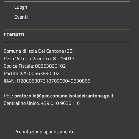
Luoghi
Eventi
CONTATTI
Comune di Isola Del Cantone (GE)
P.zza Vittorio Veneto n. 8 - 16017
Codice Fiscale: 00563890102
Partita IVA: 00563890102
IBAN: IT28C0538731870000049530866
PEC:
protocollo@pec.comune.isoladelcantone.ge.it
Centralino Unico: +39 010 9636116
Prenotazione appuntamento