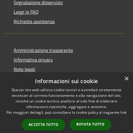
Segnalazione disservizio
Leggi le FAQ
Richiesta assistenza
Amministrazione trasparente
Informativa privacy
Note legali
×
Dichiarazione di accessibilità
Informazioni sui cookie
Questo sito web utilizza cookie tecnici e assimilati strettamente
necessari al corretto funzionamento e alla navigazione del sito,
nonché un cookie tecnico analitico al solo fine di elaborare
informazioni statistiche, aggregate e anonime.
RSS
Copyright © 2026 • Comune di
Per maggiori dettagli, può consultare la cookie policy al seguente
link
Accessibilità
Isola del Cantone • Powered by
Privacy
Municipium
Accesso
•
RIFIUTA TUTTO
ACCETTA TUTTO
Cookie
redazione