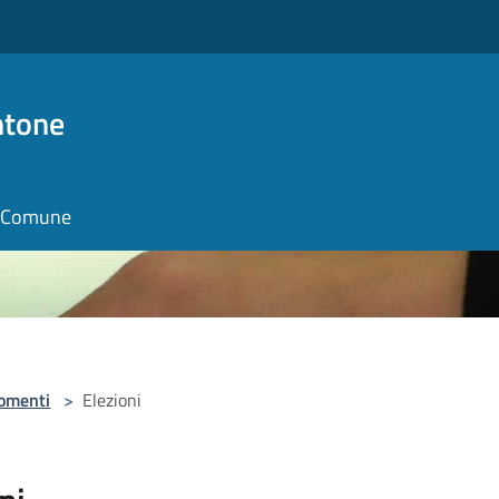
ntone
il Comune
omenti
>
Elezioni