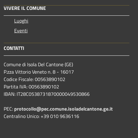
VIVERE IL COMUNE
Luoghi
Eventi
CONTATTI
Comune di Isola Del Cantone (GE)
P.zza Vittorio Veneto n. 8 - 16017
Codice Fiscale: 00563890102
Partita IVA: 00563890102
IBAN: IT28C0538731870000049530866
PEC:
protocollo@pec.comune.isoladelcantone.ge.it
Centralino Unico: +39 010 9636116