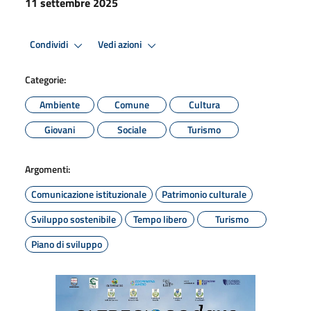
11 settembre 2025
Condividi
Vedi azioni
Categorie:
Ambiente
Comune
Cultura
Giovani
Sociale
Turismo
Argomenti:
Comunicazione istituzionale
Patrimonio culturale
Sviluppo sostenibile
Tempo libero
Turismo
Piano di sviluppo