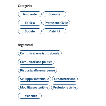
Categorie:
Ambiente
Comune
Edilizia
Protezione Civile
Sociale
Viabilità
Argomenti:
Comunicazione istituzionale
Comunicazione politica
Risposta alle emergenze
Sviluppo sostenibile
Urbanizzazione
Mobilità sostenibile
Protezione civile
Residenza