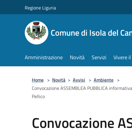
Salta al contenuto principale
Regione Liguria
Comune di Isola del Ca
Amministrazione
Novità
Servizi
Vivere 
Home
>
Novità
>
Avvisi
>
Ambiente
>
Convocazione ASSEMBLEA PUBBLICA informativa e
Pellico
Convocazione 