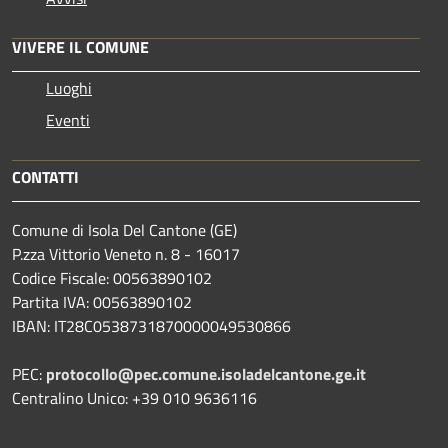
VIVERE IL COMUNE
Luoghi
Eventi
CONTATTI
Comune di Isola Del Cantone (GE)
P.zza Vittorio Veneto n. 8 - 16017
Codice Fiscale: 00563890102
Partita IVA: 00563890102
IBAN: IT28C0538731870000049530866
PEC:
protocollo@pec.comune.isoladelcantone.ge.it
Centralino Unico: +39 010 9636116