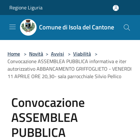
Salta al contenuto principale
Regione Liguria
Comune di Isola del Cantone
Home
>
Novità
>
Avvisi
>
Viabilità
>
Convocazione ASSEMBLEA PUBBLICA informativa e iter
autorizzativo ABBANCAMENTO GRIFFOGLIETO - VENERDI
11 APRILE ORE 20,30- sala parrocchiale Silvio Pellico
Convocazione
ASSEMBLEA
PUBBLICA