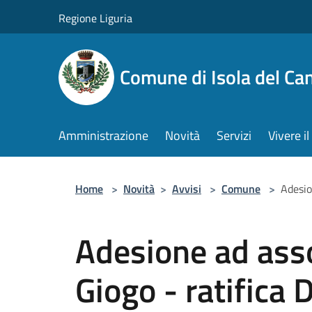
Salta al contenuto principale
Regione Liguria
Comune di Isola del Ca
Amministrazione
Novità
Servizi
Vivere 
Home
>
Novità
>
Avvisi
>
Comune
>
Adesio
Adesione ad asso
Giogo - ratifica 