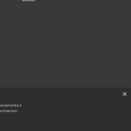
×
nzionamento e
nformazioni