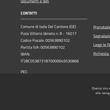
Documenti e dati
CONTATTI
Comune di Isola Del Cantone (GE)
Prenotaz
P.zza Vittorio Veneto n. 8 - 16017
Segnalazi
Codice Fiscale: 00563890102
Leggi le 
Partita IVA: 00563890102
Richiesta
IBAN:
IT28C0538731870000049530866
PEC:
protocollo@pec.comune.isoladelcantone.ge.it
Centralino Unico: +39 010 9636116
Questo sito 
alla navig