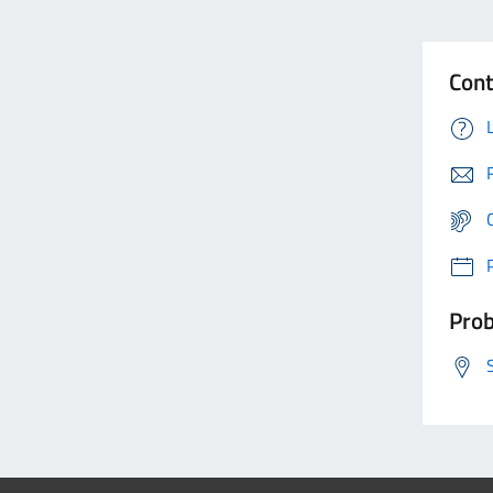
Cont
Prob