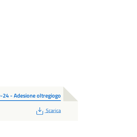
0-24 - Adesione oltregiogo
PDF
Scarica