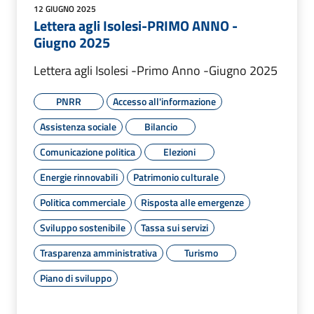
12 GIUGNO 2025
Lettera agli Isolesi-PRIMO ANNO -
Giugno 2025
Lettera agli Isolesi -Primo Anno -Giugno 2025
PNRR
Accesso all'informazione
Assistenza sociale
Bilancio
Comunicazione politica
Elezioni
Energie rinnovabili
Patrimonio culturale
Politica commerciale
Risposta alle emergenze
Sviluppo sostenibile
Tassa sui servizi
Trasparenza amministrativa
Turismo
Piano di sviluppo