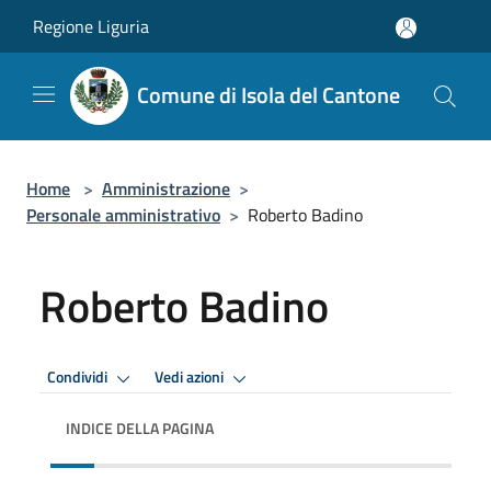
Salta al contenuto principale
Regione Liguria
Comune di Isola del Cantone
Home
>
Amministrazione
>
Personale amministrativo
>
Roberto Badino
Roberto Badino
Condividi
Vedi azioni
INDICE DELLA PAGINA