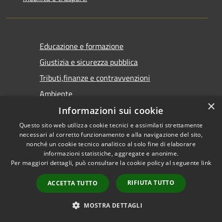
Educazione e formazione
Giustizia e sicurezza pubblica
Tributi,finanze e contravvenzioni
Ambiente
×
Salute, benessere e assistenza
Informazioni sui cookie
Autorizzazioni
Questo sito web utilizza cookie tecnici e assimilati strettamente
necessari al corretto funzionamento e alla navigazione del sito,
nonché un cookie tecnico analitico al solo fine di elaborare
informazioni statistiche, aggregate e anonime.
Per maggiori dettagli, può consultare la cookie policy al seguente
link
NOVITÀ
RIFIUTA TUTTO
ACCETTA TUTTO
Notizie
Comunicati
MOSTRA DETTAGLI
Avvisi