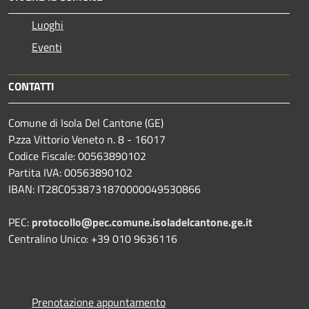
Luoghi
Eventi
CONTATTI
Comune di Isola Del Cantone (GE)
P.zza Vittorio Veneto n. 8 - 16017
Codice Fiscale: 00563890102
Partita IVA: 00563890102
IBAN: IT28C0538731870000049530866
PEC:
protocollo@pec.comune.isoladelcantone.ge.it
Centralino Unico: +39 010 9636116
Prenotazione appuntamento