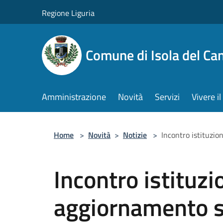
Salta al contenuto principale
Regione Liguria
Comune di Isola del Ca
Amministrazione
Novità
Servizi
Vivere 
Home
>
Novità
>
Notizie
>
Incontro istituzio
Incontro istituzi
aggiornamento su